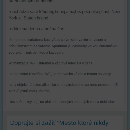
samostatným vchodom
cookie
a
a
úložiská
-nachádza sa v kľudnej, tichej a najbezpečnejšej časti New
úložiská
prehliadača),
Yorku - Staten Island
prehliadača)
aby
-oddelená denná a nočná časť
na
sme
identifikáciu
mohli
-kompletne zariadená kuchyňa s celým stolovacím servisom a
vašej
poskytovať
príslušenstvom na varenie. Apartmán je vybavený veľkou chladničkou,
relácie
doplnkové
sporákom, mikrovlnkou a kávovarom
a
funkcie,
dosiahnutie
ktoré
-klimatizácia, Wi-Fi internet a káblová televizia v cene
základnej
zlepšujú
funkčnosti
váš
-samostatná kúpelňa s WC, sprchovacím kútom a fénom na vlasy
platformy,
zážitok
-celý objekt má pitnú alkalickú vodu vyrobenú reverznou osmózou. (Za
zážitku
z
zdravú pitnú vodu ušetríte)
z
prehliadania,
prehliadania
ukladať
-bezpečnostný sejf, na uloženie cenných osobných vecí.a dokladov
a
niektoré
zabezpečenia.
z
vašich
Doprajte si zažiť "Mesto ktoré nikdy
preferencií