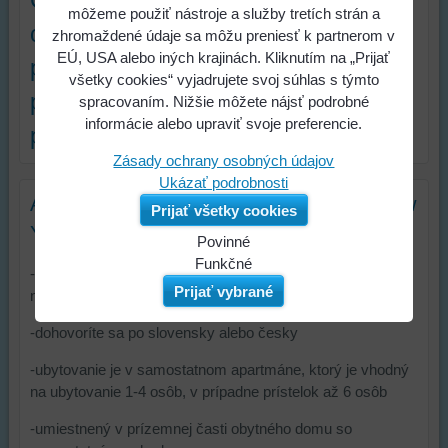
môžeme použiť nástroje a služby tretích strán a
osobu za noc vrátane všetkých
zhromaždené údaje sa môžu preniesť k partnerom v
EÚ, USA alebo iných krajinách. Kliknutím na „Prijať
poplatkov. Cena závisí od sezóny,
všetky cookies“ vyjadrujete svoj súhlas s týmto
počtu ubytovaných osôb a dĺžky
spracovaním. Nižšie môžete nájsť podrobné
informácie alebo upraviť svoje preferencie.
pobytu.
Zásady ochrany osobných údajov
Ukázať podrobnosti
Apartmán Ferrina ubytovanie priamo v New
Prijať všetky cookies
Yorku
Povinné
Naša
Funkčné
-ubytovanie za výbornú cenu, ktorú si môžete dovoliť a
webová
Môžeme
Prijať vybrané
nemusíte mať žiadnu kreditnú kartu
stránka
ukladať
ukladá
údaje
-dohovoríte sa po slovensky alebo česky
údaje
na
-ubytovanie je v samostatnom apartmáne, ktorý je vhodný
na
vašom
na ubytovanie 1-4 osôb, v prípadne prístelok až 6 osôb
vašom
zariadení
zariadení
(súbory
-umiestnený v prízemnej časti obytného domu so
(súbory
cookie