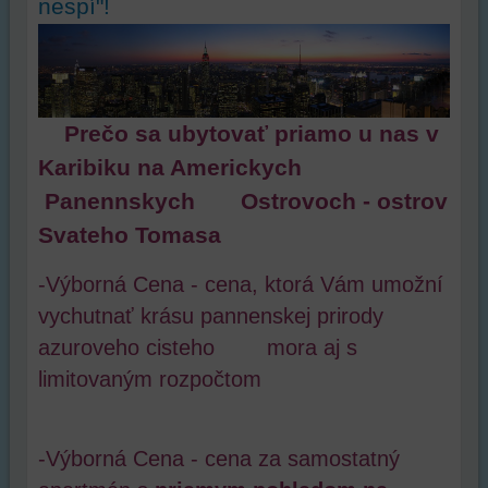
nespí"!
bez
toho,
aby
ste
mali
používateľský
Prečo sa ubytovať priamo u nas v
účet
Karibiku na Americkych
alebo
Panennskych Ostrovoch - ostrov
bez
prihlásenia,
Svateho Tomasa
používať
skripty
-Výborná Cena - cena, ktorá Vám umožní
a/alebo
vychutnať krásu pannenskej prirody
zdroje
tretích
azuroveho cisteho mora aj s
strán,
limitovaným rozpočtom
widgety
atď.
-Výborná Cena - cena za samostatný