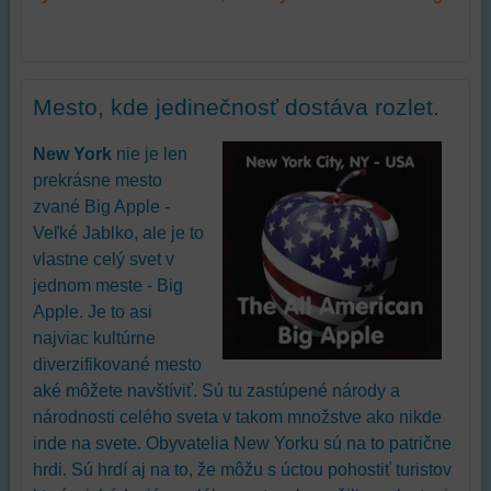
Mesto, kde jedinečnosť dostáva rozlet.
New York
nie je len
prekrásne mesto
zvané Big Apple -
Veľké Jablko, ale je to
vlastne celý svet v
jednom meste - Big
Apple. Je to asi
najviac kultúrne
diverzifikované mesto
aké môžete navštíviť. Sú tu zastúpené národy a
národnosti celého sveta v takom množstve ako nikde
inde na svete. Obyvatelia New Yorku sú na to patrične
hrdi. Sú hrdí aj na to, že môžu s úctou pohostiť turistov