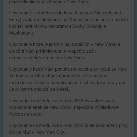
pláže Atlantického Oceánu v New Yorku.
Ubytovanie z ktorého sa lodnou dopravou (Staten Island
Ferry) zadarmo dostanete na Manhattan a pritom sa budete
kochať prekrásnou panorámou Sochy Slobody a
Manhattanu.
Ubytovanie ktoré je jedno z najlacneších v New Yorku a
umožní Vám pri limitovanom rozpočte zažit
neopakovateĺnú atmosféru New Yorku.
Ubytovanie ktoré Vám ponúka rovnováhu pri vyžití sa New
Yorkom a zažitím zhonu čarovného veľkomesta s
možnosťou relaxu a nabratia nových síl na ďalší rušný deň.
Je príjemné zobudiť sa svieži.
Ubytovanie vo štvrti, kde v roku 2018 vyrastie napäto
očakávaná atrakcia New Yorku, najväčšie Výhliadkové
Koleso na svete.
Ubytovanie vo štvrti, kde v roku 2018 bude dokončený prvý
Outlet Mall v New York City.