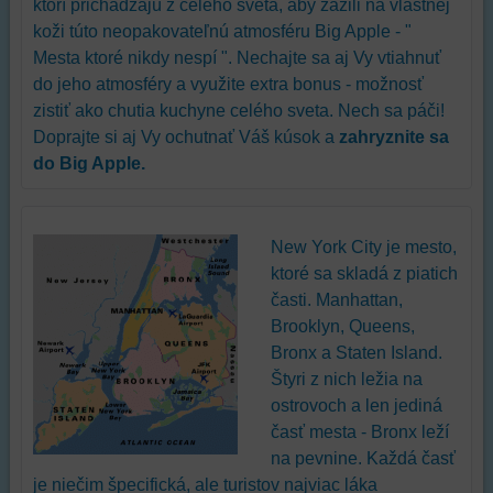
ktorí prichádzajú z celého sveta, aby zažili na vlastnej
koži túto neopakovateľnú atmosféru Big Apple - "
Mesta ktoré nikdy nespí ". Nechajte sa aj Vy vtiahnuť
do jeho atmosféry a využite extra bonus - možnosť
zistiť ako chutia kuchyne celého sveta. Nech sa páči!
Doprajte si aj Vy ochutnať Váš kúsok a
zahryznite sa
do Big Apple.
New York City je mesto,
ktoré sa skladá z piatich
časti. Manhattan,
Brooklyn, Queens,
Bronx a Staten Island.
Štyri z nich ležia na
ostrovoch a len jediná
časť mesta - Bronx leží
na pevnine. Každá časť
je niečim špecifická, ale turistov najviac láka