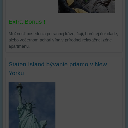
bez
prihlásenia,
používať
Extra Bonus !
skripty
a/alebo
Možnosť posedenia pri rannej káve, čaji, horúcej čokoláde,
zdroje
alebo večernom pohári vína v prírodnej relaxačnej zóne
tretích
apartmánu.
strán,
widgety
atď.
Staten Island bývanie priamo v New
Yorku