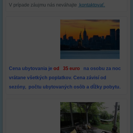
relácie
doplnkové
V prípade záujmu nás neváhajte
kontaktovať.
a
funkcie,
dosiahnutie
ktoré
základnej
zlepšujú
funkčnosti
váš
platformy,
zážitok
zážitku
z
z
prehliadania,
prehliadania
ukladať
a
niektoré
zabezpečenia.
z
Cena ubytovania je
od
35 euro
na osobu za noc
vašich
vrátane všetkých poplatkov. Cena závisí od
preferencií
bez
sezóny, počtu ubytovaných osôb a dĺžky pobytu.
toho,
aby
ste
mali
používateľský
účet
alebo