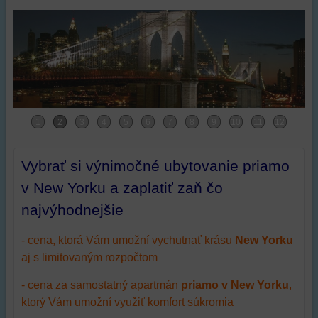
Vybrať si výnimočné ubytovanie priamo
v New Yorku a zaplatiť zaň čo
najvýhodnejšie
- cena, ktorá Vám umožní vychutnať krásu
New Yorku
aj s limitovaným rozpočtom
- cena za samostatný apartmán
priamo v New Yorku
,
ktorý Vám umožní využiť komfort súkromia