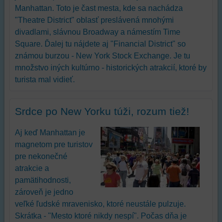
Manhattan. Toto je čast mesta, kde sa nachádza
"Theatre District" oblasť preslávená mnohými
divadlami, slávnou Broadway a námestím Time
Square. Ďalej tu nájdete aj "Financial District" so
známou burzou - New York Stock Exchange. Je tu
množstvo iných kultúrno - historických atrakcií, ktoré by
turista mal vidieť.
Srdce po New Yorku túži, rozum tiež!
Aj keď Manhattan je
magnetom pre turistov
pre nekonečné
atrakcie a
pamätihodnosti,
zároveň je jedno
veľké ľudské mravenisko, ktoré neustále pulzuje.
Skrátka - "Mesto ktoré nikdy nespí". Počas dňa je