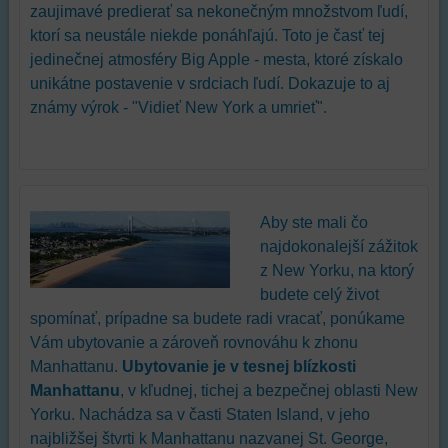
zaujimavé predierať sa nekonečným množstvom ľudí,
ktorí sa neustále niekde ponáhľajú. Toto je časť tej
jedinečnej atmosféry Big Apple - mesta, ktoré získalo
unikátne postavenie v srdciach ľudí. Dokazuje to aj
známy výrok - "Vidieť New York a umrieť".
Aby ste mali čo
najdokonalejší zážitok
z New Yorku, na ktorý
budete celý život
spomínať, prípadne sa budete radi vracať, ponúkame
Vám ubytovanie a zároveň rovnováhu k zhonu
Manhattanu.
Ubytovanie je v tesnej blízkosti
Manhattanu
, v kľudnej, tichej a bezpečnej oblasti New
Yorku. Nachádza sa v časti Staten Island, v jeho
najbližšej štvrti k Manhattanu nazvanej St. George,