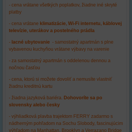
- cena vrátane všetkých poplatkov, žiadne iné skryté
platby
- cena vrátane
klimatizácie, Wi-Fi internetu, káblovej
televízie, uterákov a postelného prádla
-
lacné ubytovanie
- samostatný apartmán s plne
vybavenou kuchyňou vrátane výbavy na varenie
- za samostatný apartmán s oddelenou dennou a
nočnou časťou
- cena, ktorú si možete dovoliť a nemusíte vlastniť
žiadnu kreditnú kartu
- žiadna jazyková bariéra.
Dohovoríte sa po
slovensky alebo česky
- výhliadková plavba trajektom FERRY zadarmo s
nádherným pohľadom na Sochu Slobody, fascinujúcim
výhľadom na Manhattan, Brooklyn a Verrazano Bridge